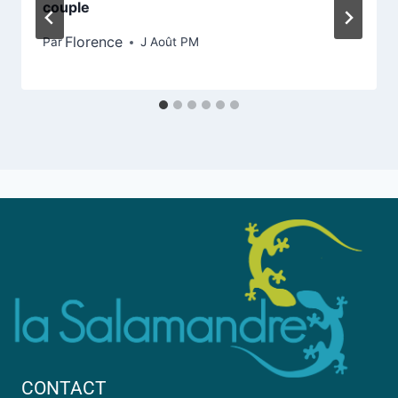
couple
Florence
Par
J Août PM
CONTACT