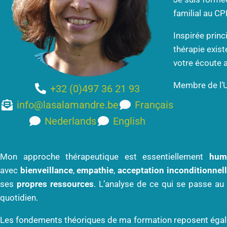
familial au CP
Inspirée prin
thérapie exist
votre écoute a
Membre de l’Un
+32 (0)497 36 21 93
info@lasalamandre.be
Français
Nederlands
English
Mon approche thérapeutique est essentiellement
hum
avec
bienveillance
,
empathie
,
acceptation inconditionnel
ses
propres ressources
. L’analyse de ce qui se passe au
quotidien.
Les fondements théoriques de ma formation reposent égal