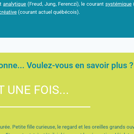
nt
analytique
(Freud, Jung, Ferenczi), le courant
systémique
(
créative
(courant actuel québécois).
onne... Voulez-vous en savoir plus ?
T UNE FOIS...
e. Petite fille curieuse, le regard et les oreilles grands ouv