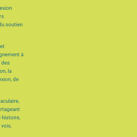
nexion
rs
 du soutien
 et
agnement à
e des
on, la
exion, de
aculaire,
artageant
histoire,
voix,