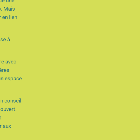
ndé une
s. Mais
 en lien
ose à
tre avec
ères
un espace
n conseil
 ouvert.
t
r aux