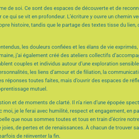
’estime de soi. Ce sont des espaces de découverte et de recon
r ce qui se vit en profondeur. L’écriture y ouvre un chemin ve
pre histoire, tandis que le partage des textes tisse du lien,
entendus, les douleurs confiées et les élans de vie exprimés,
aine, j’ai également créé des ateliers collectifs d’accomp
lent couples et individus autour d’une exploration sensibl
sonnalités, les liens d’amour et de filiation, la communicati
es réponses toutes faites, mais d’ouvrir des espaces de réfl
apprentissage mutuel.
ion et de moments de clarté. Il n’a rien d’une épopée spect
 moi, je le ferai avec humilité, respect et engagement, en p
elle que nous sommes toutes et tous en train d’écrire notre 
joies, de pertes et de renaissances. À chacun de trouver sa 
arfois de réinventer la fin.