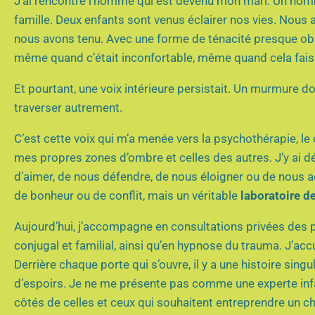
J’ai rencontré l’homme qui est devenu mon mari. Un homme
famille. Deux enfants sont venus éclairer nos vies. Nou
nous avons tenu. Avec une forme de ténacité presque obs
même quand c’était inconfortable, même quand cela faisa
Et pourtant, une voix intérieure persistait. Un murmure do
traverser autrement.
C’est cette voix qui m’a menée vers la psychothérapie, le 
mes propres zones d’ombre et celles des autres. J’y ai 
d’aimer, de nous défendre, de nous éloigner ou de nous a
de bonheur ou de conflit, mais un véritable
laboratoire d
Aujourd’hui, j’accompagne en consultations privées des p
conjugal et familial, ainsi qu’en hypnose du trauma. J’acc
Derrière chaque porte qui s’ouvre, il y a une histoire sing
d’espoirs. Je ne me présente pas comme une experte inf
côtés de celles et ceux qui souhaitent entreprendre un 