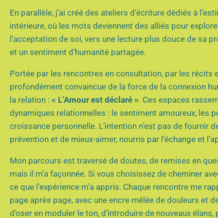
En parallèle, j’ai créé des ateliers d’écriture dédiés à l
intérieure, où les mots deviennent des alliés pour explore
l’acceptation de soi, vers une lecture plus douce de sa pro
et un sentiment d’humanité partagée.
Portée par les rencontres en consultation, par les récits 
profondément convaincue de la force de la connexion hum
la relation :
« L’Amour est déclaré »
. Ces espaces rassemb
dynamiques relationnelles : le sentiment amoureux, les per
croissance personnelle. L’intention n’est pas de fournir d
prévention et de mieux-aimer, nourris par l’échange et l’
Mon parcours est traversé de doutes, de remises en quest
mais il m’a façonnée. Si vous choisissez de cheminer avec
ce que l’expérience m’a appris. Chaque rencontre me rapp
page après page, avec une encre mêlée de douleurs et de 
d’oser en moduler le ton, d’introduire de nouveaux élans, p