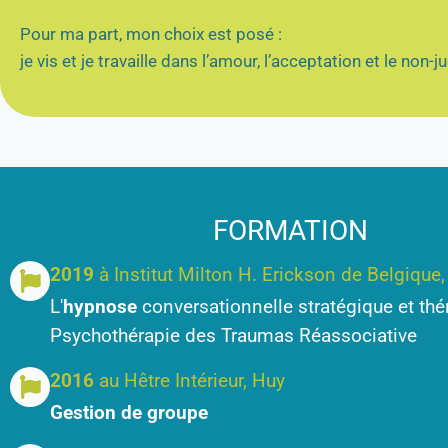
Pour ma part, mon choix est posé :
je vis et je travaille dans l’amour, l’acceptation et le non-
FORMATION
2019
à Institut Milton H. Erickson de Belgique
L'
hypnose
conversationnelle stratégique et thé
Psychothérapie des Traumas Réassociative
2016
au Hêtre Intérieur, Huy
Gestion de groupe