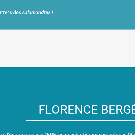
∙
∙
u
te
s
des salamandres
!
FLORENCE BERG
 à l’écoute active à l’EPE, en psychothérapie co-créative (3 