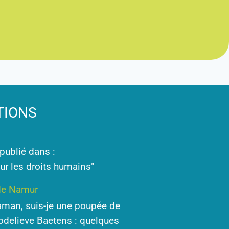
TIONS
 publié dans :
our les droits humains"
 de Namur
aman, suis-je une poupée de
 Godelieve Baetens : quelques