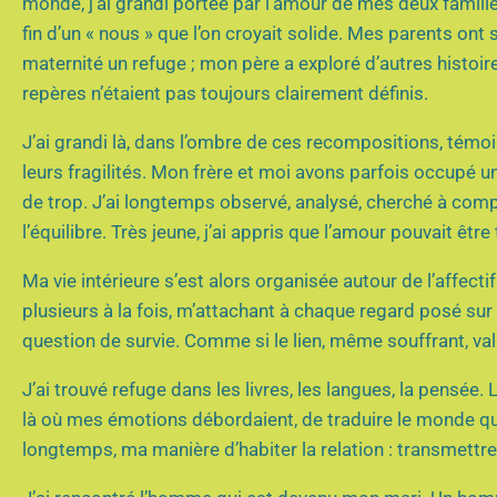
monde, j’ai grandi portée par l’amour de mes deux familles.
fin d’un « nous » que l’on croyait solide. Mes parents ont 
maternité un refuge ; mon père a exploré d’autres histoires
repères n’étaient pas toujours clairement définis.
J’ai grandi là, dans l’ombre de ces recompositions, témoi
leurs fragilités. Mon frère et moi avons parfois occupé 
de trop. J’ai longtemps observé, analysé, cherché à compren
l’équilibre. Très jeune, j’ai appris que l’amour pouvait êtr
Ma vie intérieure s’est alors organisée autour de l’affec
plusieurs à la fois, m’attachant à chaque regard posé sur
question de survie. Comme si le lien, même souffrant, val
J’ai trouvé refuge dans les livres, les langues, la pensée
là où mes émotions débordaient, de traduire le monde qua
longtemps, ma manière d’habiter la relation : transmettre, 