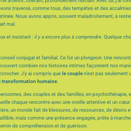
 attentif, tolérant, profondément humain. Avec lui, j’ai fo
s avons traversé, comme tous, des tempêtes et des accalmie
tinée. Nous avons appris, souvent maladroitement, à rester
it mal.
ux et insistant :
il y a encore plus à comprendre
. Quelque ch
conseil conjugal et familial. Ce fut un plongeon. Une rencon
découvert combien nos histoires intimes façonnent nos mani
ccrocher. J’y ai compris que
le couple
n’est pas seulement 
e transformation humaine
.
ersonnes, des couples et des familles, en psychothérapie, e
ueille chaque rencontre avec une oreille attentive et un cœur
ulière, un monde fait de blessures, de ressources, de désirs e
aillible, mais comme une présence engagée, prête à marche
chemin de compréhension et de guérison.