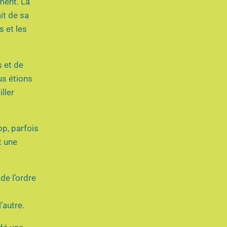
ement. La
it de sa
s et les
s et de
us étions
ller
op, parfois
t une
de l’ordre
t
’autre.