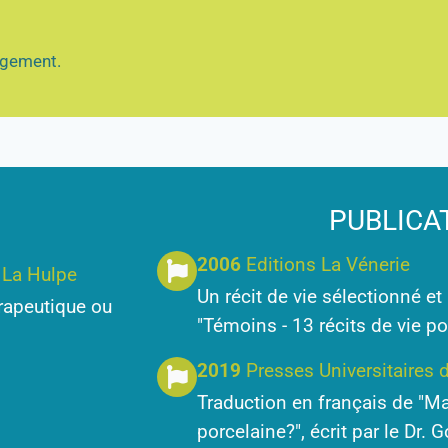
jugement.
PUBLICA
2006
Editions La Vénerie
, La Hulpe
Un récit de vie sélectionné et
rapeutique ou
"Témoins - 13 récits de vie p
2019
Presses Universitaires
Traduction en français de "M
porcelaine?", écrit par le Dr.