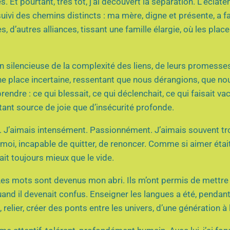
 Et pourtant, très tôt, j’ai découvert la séparation. L’éclat
suivi des chemins distincts : ma mère, digne et présente, a fa
, d’autres alliances, tissant une famille élargie, où les place
n silencieuse de la complexité des liens, de leurs promesse
une place incertaine, ressentant que nous dérangions, que no
dre : ce qui blessait, ce qui déclenchait, ce qui faisait vaci
e tant source de joie que d’insécurité profonde.
tif. J’aimais intensément. Passionnément. J’aimais souvent tr
 moi, incapable de quitter, de renoncer. Comme si aimer étai
ait toujours mieux que le vide.
. Les mots sont devenus mon abri. Ils m’ont permis de mettre 
nd il devenait confus. Enseigner les langues a été, pendan
relier, créer des ponts entre les univers, d’une génération à l