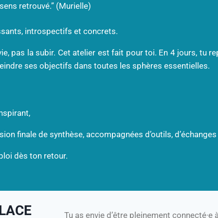
 sens retrouvé.” (Murielle)
ants, introspectifs et concrets.
ie, pas la subir. Cet atelier est fait pour toi. En 4 jours, t
 atteindre ses objectifs dans toutes les sphères essentielles.
nspirant,
sion finale de synthèse, accompagnées d’outils, d’échanges e
mploi dès ton retour.
PLACE
Tu as envie d’être pleinement connecté·e à 