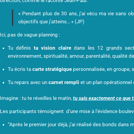
direction, comme le raconte Jean-Paul:
« Pendant plus de 30 ans, j’ai vécu ma vie sans obje
objectifs que j’atteins… » (JP)
Ici, pas de vague planning :
Tu définis
ta vision claire
dans les 12 grands secteur
environnement, spiritualité, amour, parentalité, qualité de 
Tu écris ta
carte stratégique
personnalisée, en groupe, s
Tu repars avec un
carnet rempli
et un plan opérationnel 
Imagine : tu te réveilles le matin,
tu sais exactement ce que t
Les participants témoignent d’une mise à l’évidence boulev
“Après le premier jour déjà, j’ai réalisé des bonds dan