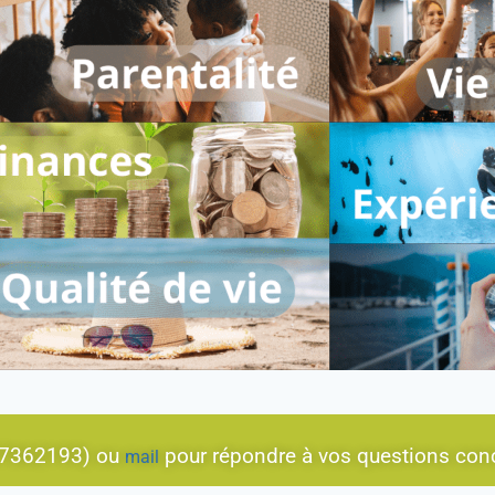
497362193) ou
pour répondre à vos questions conce
mail