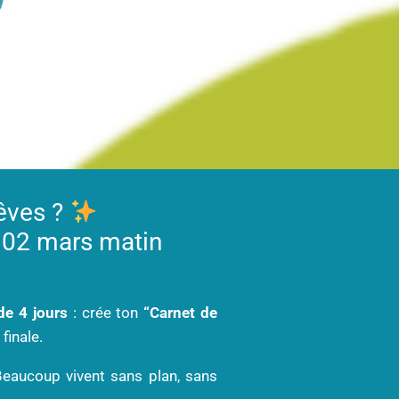
rêves ?
e 02 mars matin
 de 4 jours
: crée ton
“Carnet de
finale.
 Beaucoup vivent sans plan, sans