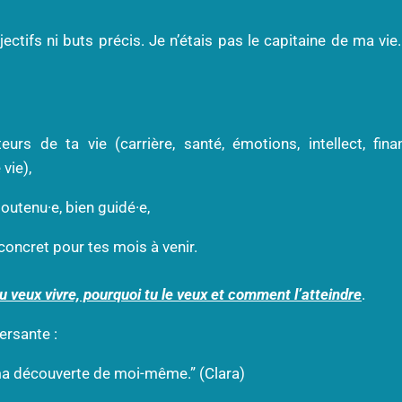
ctifs ni buts précis. Je n’étais pas le capitaine de ma vie.
s de ta vie (carrière, santé, émotions, intellect, financ
vie),
outenu·e, bien guidé·e,
concret pour tes mois à venir.
u veux vivre, pourquoi tu le veux et comment l’atteindre
.
ersante :
s ma découverte de moi-même.” (Clara)