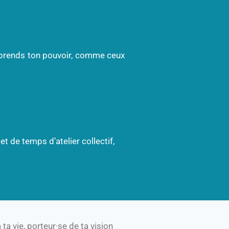
u reprends ton pouvoir, comme ceux
t de temps d’atelier collectif,
ta vie, porteur·se de ta vision