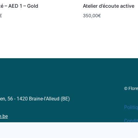
té – AED 1 – Gold
Atelier d’écoute active
€
350,00
€
© Flor
en, 56 - 1420 Braine-l'Alleud (BE)
Politi
e.be
Condit
93
Menti