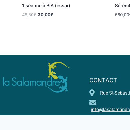
1 séance à BlA (essai)
Séréni
48,50
€
30,00
€
680,00
CONTACT
Rue St-Sébasti
info@lasalamandr
+32 497 3621