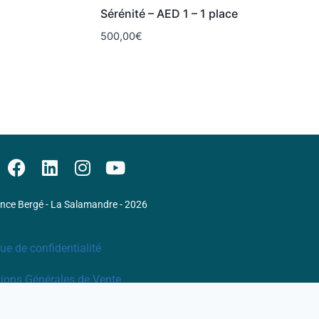
Sérénité – AED 1 – 1 place
500,00
€
ence Bergé - La Salamandre - 2026
que de confidentialité
ions Générales de Vente
ons légales