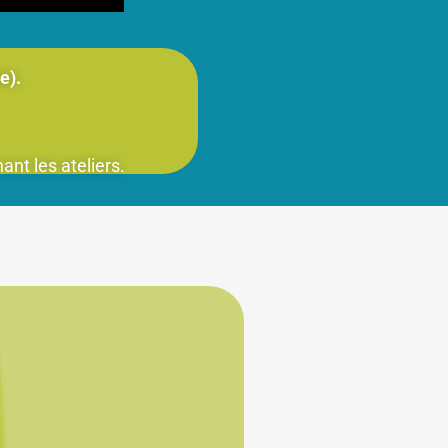
se).
nt les ateliers.