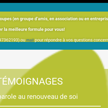
s (en groupe d’amis, en association ou en entrepri
a meilleure formule pour vous!
497362193) ou
pour répondre à vos questions concerna
mail
TÉMOIGNAGES
parole au renouveau de soi