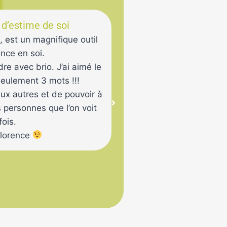
e d’estime de soi
Muriel, Atelier
, est un magnifique outil
L’atelier d’
ance en soi.
la bienve
re avec brio. J’ai aimé le
seulement 3 mots !!!
Ce sont des mots qui se d
aux autres et de pouvoir à
Les ém
 personnes que l’on voit
Ce sont des chemi
fois.
Dévoilen
Florence
Ce sont de
Papier Vél
Un m
Riche