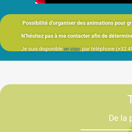
Possibilité d’organiser des animations pour groupe
N’hésitez pas à me contacter afin de déterminer l
Je suis disponible
, par téléphone (+32 
en visio
De la 