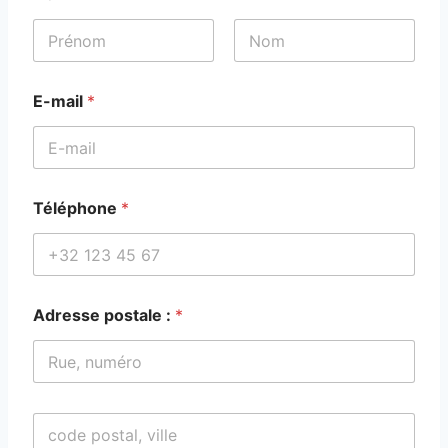
Prénom
Nom
E-mail
*
Téléphone
*
Adresse postale :
*
v
i