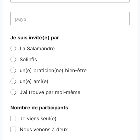
l
l
p
e
a
*
y
s
Je suis invité(e) par
La Salamandre
Solinfis
un(e) praticien(ne) bien-être
un(e) ami(e)
J’ai trouvé par moi-même
Nombre de participants
Je viens seul(e)
Nous venons à deux