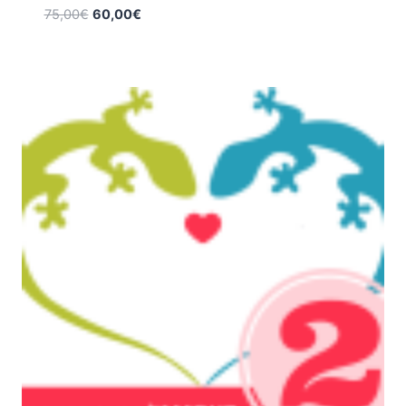
75,00
€
60,00
€