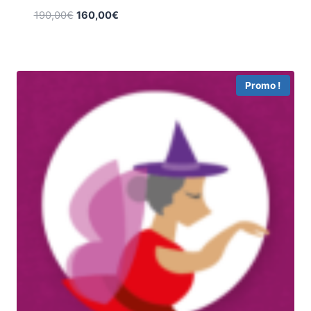
190,00
€
160,00
€
Promo !