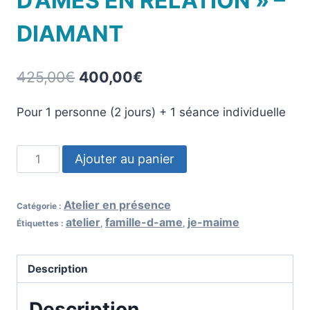
D’ÂMES EN RELATION » –
DIAMANT
425,00
€
400,00
€
Pour 1 personne (2 jours) + 1 séance individuelle
Ajouter au panier
Atelier en présence
Catégorie :
atelier
famille-d-ame
je-maime
Étiquettes :
,
,
Description
Description