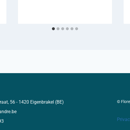
raat, 56 - 1420 Eigenbrakel (BE)
© Flor
andre.be
Privac
93