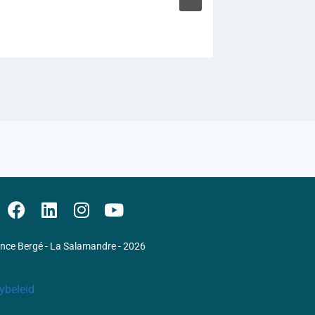
Flor
Door
ence Bergé - La Salamandre - 2026
ybeleid