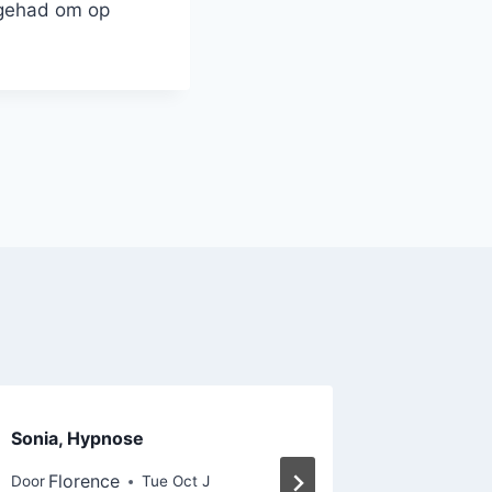
b gehad om op
Sonia, Hypnose
Anne, Ind
koppelth
Florence
Door
Tue Oct J