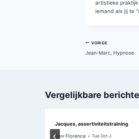
artistieke praktij
iemand als jij te 
VORIGE
Jean-Marc, Hypnose
Vergelijkbare bericht
ie
Jacques, assertiviteitstraining
Florence
Door
Tue Oct J